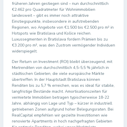
früheren Jahren gestiegen sind – nun durchschnittlich
€2.462 pro Quadratmeter für Wohnimmobilien
landesweit – gibt es immer noch attraktive
Einstiegspunkte, insbesondere in aufstrebenden
Regionen, wo Angebote von €1.500 bis €2.500 pro m² in
Hotspots wie Bratislava und Košice reichen.
Luxussegmenten in Bratislava fordern Prämien bis zu
€3.200 pro m², was den Zustrom vermögender Individuen
widerspiegelt.
Der Return on Investment (ROI) bleibt überzeugend, mit
Mietrenditen von durchschnittlich 4,5-5,5 % jährlich in
städtischen Gebieten, die viele europäische Märkte
übertreffen. In der Hauptstadt Bratislava können
Renditen bis zu 5,7 % erreichen, was es ideal für stabile,
langfristige Bestände macht. Amortisationszeiten für
vermietete Immobilien betragen typischerweise 18-22
Jahre, abhängig von Lage und Typ – kürzer in industriell
getriebenen Zonen aufgrund hoher Belegungsraten. Bei
RealCapital empfehlen wir gezielte Investitionen wie
renovierte Apartments in hoch nachgefragten Gebieten